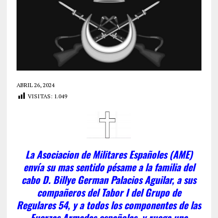
ABRIL 26, 2024
VISITAS:
1.049
La Asociacion de Militares Españoles (AME)
envía su mas sentido pésame a la familia del
cabo D. Billye German Palacios Aguilar, a sus
compañeros del Tabor I del Grupo de
Regulares 54, y a todos los componentes de las
Fuerzas Armadas españolas, y ruega una