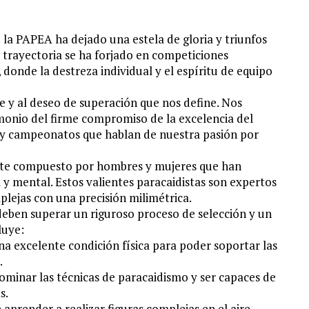
 la PAPEA ha dejado una estela de gloria y triunfos
trayectoria se ha forjado en competiciones
donde la destreza individual y el espíritu de equipo
e y al deseo de superación que nos define. Nos
monio del firme compromiso de la excelencia del
s y campeonatos que hablan de nuestra pasión por
lite compuesto por hombres y mujeres que han
y mental. Estos valientes paracaidistas son expertos
lejas con una precisión milimétrica.
deben superar un riguroso proceso de selección y un
luye:
na excelente condición física para poder soportar las
.
ominar las técnicas de paracaidismo y ser capaces de
s.
aprender a realizar figuras complejas en el aire,