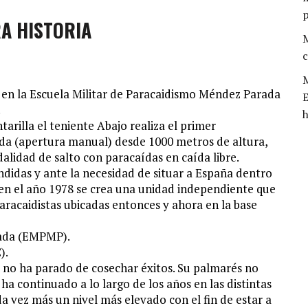
A HISTORIA
M
c
M
 en la Escuela Militar de Paracaidismo Méndez Parada
E
.
h
arilla el teniente Abajo realiza el primer
da (apertura manual) desde 1000 metros de altura,
alidad de salto con paracaídas en caída libre.
didas y ante la necesidad de situar a España dentro
, en el año 1978 se crea una unidad independiente que
aracaidistas ubicadas entonces y ahora en la base
rada (EMPMP).
).
EA no ha parado de cosechar éxitos. Su palmarés no
ha continuado a lo largo de los años en las distintas
a vez más un nivel más elevado con el fin de estar a