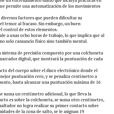
ible un entrenamiento diario que incluya prácticas en
que permite una automatización de los movimientos
 diversos factores que pueden dificultar su
 el temor al fracaso. Sin embargo, un buen
el control de estos elementos.
le a unas ocho horas de trabajo, lo que implica que al
 no solo cansancio físico sino también mental.
 un sistema de precisión compuesto por una colchoneta
 marcador digital, que mostrará la puntuación de cada
cto del cuerpo sobre el disco electrónico donde el
 mejor puntuación cero, y se penaliza centímetro a
punto, hasta alcanzar una puntuación máxima de 16
 se suma un centímetro adicional, lo que lleva la
acto es sobre la colchoneta, se suma otro centímetro,
 saltador no logra realizar su primer contacto sobre
midades de la zona de salto, se le asignan 19