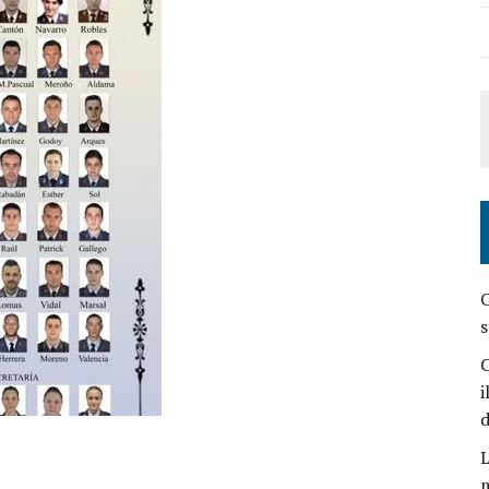
C
s
C
i
L
m