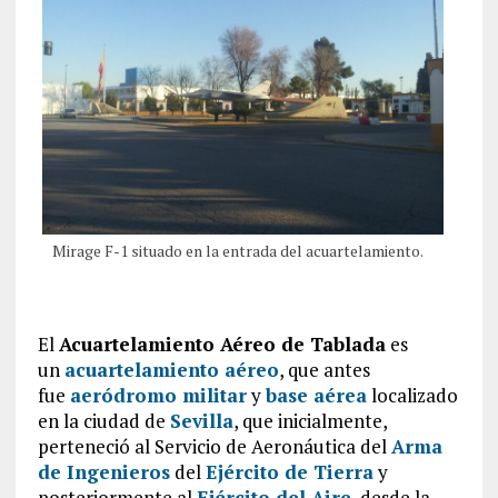
Mirage F-1 situado en la entrada del acuartelamiento.
El
Acuartelamiento Aéreo de Tablada
es
un
acuartelamiento aéreo
, que antes
fue
aeródromo militar
y
base aérea
localizado
en la ciudad de
Sevilla
, que inicialmente,
perteneció al Servicio de Aeronáutica del
Arma
de Ingenieros
del
Ejército de Tierra
y
posteriormente al
Ejército del Aire
, desde la