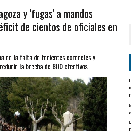
agoza y ‘fugas’ a mandos
ficit de cientos de oficiales en
 de la falta de tenientes coroneles y
reducir la brecha de 800 efectivos
L
m
M
c
M
E