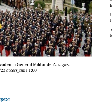
h
I
f
Y
E
Academia General Militar de Zaragoza.
/23
access_time
1:00
agoza