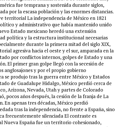
América fue temprana y sostenida durante siglos,
tada por la escasa población y las enormes distancias.
ive territorial La independencia de México en 1821
olítico y administrativo que había mantenido unido
El nuevo Estado mexicano heredó una extensión
ad política y la estructura institucional necesarias
ecialmente durante la primera mitad del siglo XIX,
orial agresiva hacia el oeste y el sur, amparada en la
itado por conflictos internos, golpes de Estado y una
ión. El primer gran golpe llegó con la secesión de
s anglosajones y por el propio gobierno
a se produjo tras la guerra entre México y Estados
tado de Guadalupe Hidalgo, México perdió cerca de
xico, Arizona, Nevada, Utah y partes de Colorado
, pocos años después, la cesión de la franja de La
. En apenas tres décadas, México perdió
dada tras la independencia, no frente a España, sino
ica frecuentemente silenciada El contraste es
al Nueva España fue un territorio cohesionado,