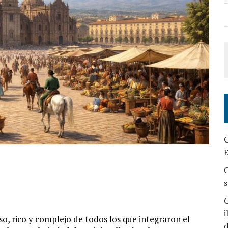
C
E
C
s
C
i
o, rico y complejo de todos los que integraron el