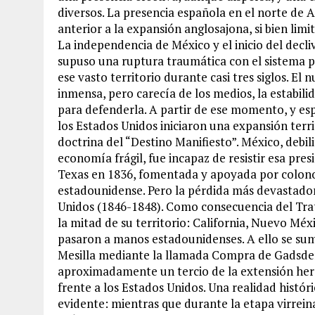
diversos. La presencia española en el norte de 
anterior a la expansión anglosajona, si bien limi
La independencia de México y el inicio del decl
supuso una ruptura traumática con el sistema p
ese vasto territorio durante casi tres siglos. 
inmensa, pero carecía de los medios, la estabilid
para defenderla. A partir de ese momento, y esp
los Estados Unidos iniciaron una expansión territ
doctrina del “Destino Manifiesto”. México, debil
economía frágil, fue incapaz de resistir esa pres
Texas en 1836, fomentada y apoyada por colono
estadounidense. Pero la pérdida más devastador
Unidos (1846-1848). Como consecuencia del Tra
la mitad de su territorio: California, Nuevo Mé
pasaron a manos estadounidenses. A ello se sumó
Mesilla mediante la llamada Compra de Gadsden
aproximadamente un tercio de la extensión here
frente a los Estados Unidos. Una realidad histór
evidente: mientras que durante la etapa virrein