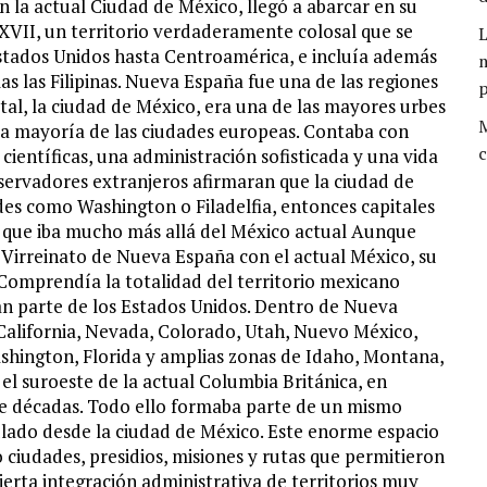
n la actual Ciudad de México, llegó a abarcar en su
VII, un territorio verdaderamente colosal que se
L
Estados Unidos hasta Centroamérica, e incluía además
m
las las Filipinas. Nueva España fue una de las regiones
al, la ciudad de México, era una de las mayores urbes
M
 la mayoría de las ciudades europeas. Contaba con
c
científicas, una administración sofisticada y una vida
bservadores extranjeros afirmaran que la ciudad de
s como Washington o Filadelfia, entonces capitales
io que iba mucho más allá del México actual Aunque
 Virreinato de Nueva España con el actual México, su
Comprendía la totalidad del territorio mexicano
an parte de los Estados Unidos. Dentro de Nueva
California, Nevada, Colorado, Utah, Nuevo México,
shington, Florida y amplias zonas de Idaho, Montana,
l suroeste de la actual Columbia Británica, en
e décadas. Todo ello formaba parte de un mismo
ulado desde la ciudad de México. Este enorme espacio
 ciudades, presidios, misiones y rutas que permitieron
ierta integración administrativa de territorios muy