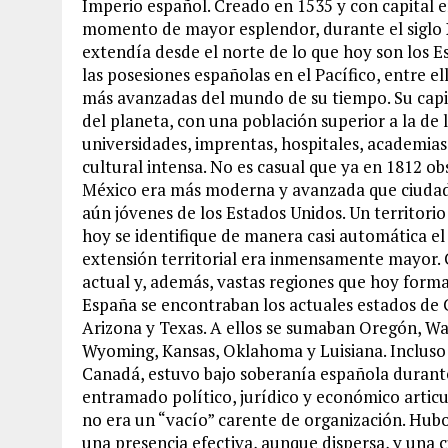
Imperio español. Creado en 1535 y con capital e
momento de mayor esplendor, durante el siglo X
extendía desde el norte de lo que hoy son los 
las posesiones españolas en el Pacífico, entre el
más avanzadas del mundo de su tiempo. Su capit
del planeta, con una población superior a la de
universidades, imprentas, hospitales, academias 
cultural intensa. No es casual que ya en 1812 o
México era más moderna y avanzada que ciudade
aún jóvenes de los Estados Unidos. Un territor
hoy se identifique de manera casi automática el
extensión territorial era inmensamente mayor. 
actual y, además, vastas regiones que hoy form
España se encontraban los actuales estados de 
Arizona y Texas. A ellos se sumaban Oregón, Wa
Wyoming, Kansas, Oklahoma y Luisiana. Incluso e
Canadá, estuvo bajo soberanía española durant
entramado político, jurídico y económico artic
no era un “vacío” carente de organización. Hubo
una presencia efectiva, aunque dispersa, y una c