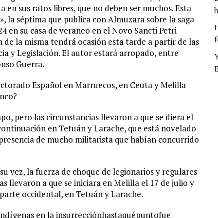
a en sus ratos libres, que no deben ser muchos. Esta
h
», la séptima que publica con Almuzara sobre la saga
I
24 en su casa de veraneo en el Novo Sancti Petri
f
n de la misma tendrá ocasión esta tarde a partir de las
ia y Legislación. El autor estará arropado, entre
Y
onso Guerra.
E
ectorado Español en Marruecos, en Ceuta y Melilla
anco?
o, pero las circunstancias llevaron a que se diera el
a continuación en Tetuán y Larache, que está novelado
presencia de mucho militarista que habían concurrido
su vez, la fuerza de choque de legionarios y regulares
 llevaron a que se iniciara en Melilla el 17 de julio y
 parte occidental, en Tetuán y Larache.
s indígenas en la insurrecciónhastaquépuntofue