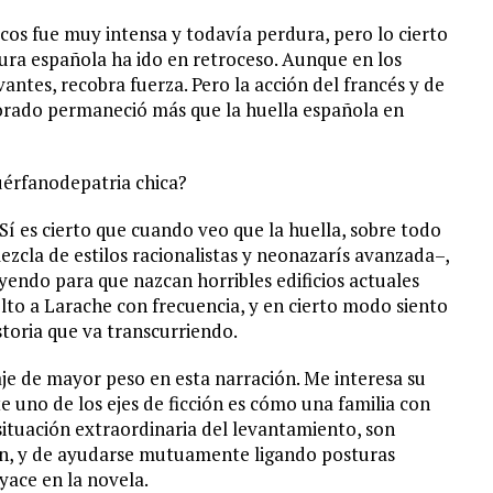
cos fue muy intensa y todavía perdura, pero lo cierto
tura española ha ido en retroceso. Aunque en los
vantes, recobra fuerza. Pero la acción del francés y de
ctorado permaneció más que la huella española en
uérfanodepatria chica?
Sí es cierto que cuando veo que la huella, sobre todo
zcla de estilos racionalistas y neonazarís avanzada–,
endo para que nazcan horribles edificios actuales
to a Larache con frecuencia, y en cierto modo siento
storia que va transcurriendo.
aje de mayor peso en esta narración. Me interesa su
 uno de los ejes de ficción es cómo una familia con
situación extraordinaria del levantamiento, son
ún, y de ayudarse mutuamente ligando posturas
yace en la novela.