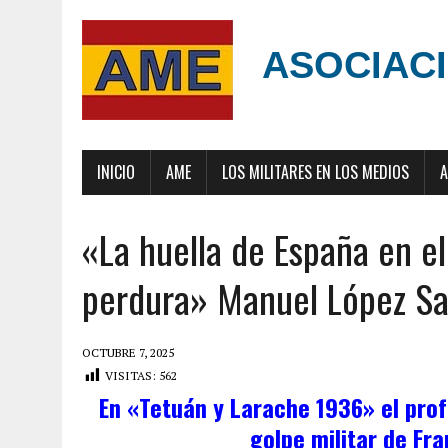
ASOCIACI
INICIO
AME
LOS MILITARES EN LOS MEDIOS
A
«La huella de España en e
perdura» Manuel López S
OCTUBRE 7, 2025
VISITAS:
562
En «Tetuán y Larache 1936» el pro
golpe militar de Fra