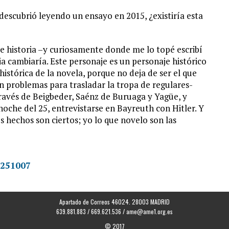
 descubrió leyendo un ensayo en 2015, ¿existiría esta
de historia –y curiosamente donde me lo topé escribí
ia cambiaría. Este personaje es un personaje histórico
istórica de la novela, porque no deja de ser el que
on problemas para trasladar la tropa de regulares-
 través de Beigbeder, Saénz de Buruaga y Yagüe, y
 noche del 25, entrevistarse en Bayreuth con Hitler. Y
s hechos son ciertos; yo lo que novelo son las
0251007
Apartado de Correos 46024. 28003 MADRID
639.881.883 / 669.621.536 /
ame@ame1.org.es
© 2017