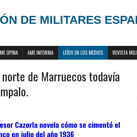
ÓN DE MILITARES ESP
ME OPINA
AME INFORMA
LEÍDO EN LOS MEDIOS
REVISTA MIL
l norte de Marruecos todavía
ampalo.
fesor Cazorla novela cómo se cimentó el
nco en julio del año 1936