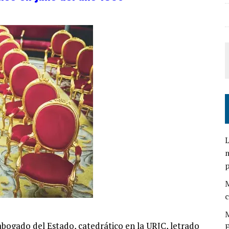
L
m
M
c
M
abogado del Estado, catedrático en la URJC, letrado
E