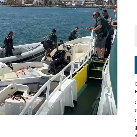
C
E
C
s
C
i