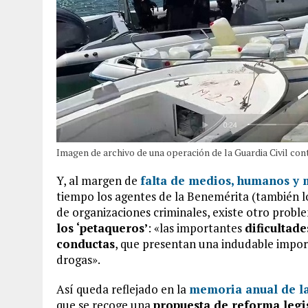
Imagen de archivo de una operación de la Guardia Civil cont
Y, al margen de
falta de medios, humanos y 
tiempo los agentes de la Benemérita (también los
de organizaciones criminales, existe otro proble
los ‘petaqueros’
: «las importantes
dificultad
conductas
, que presentan una indudable importa
drogas».
Así queda reflejado en la
memoria anual de la
que se recoge una
propuesta de reforma legi