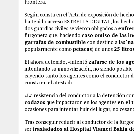
Frontera.
Según consta en el ‘Acta de exposición de hecho
ha tenido acceso ESTRELLA DIGITAL, los hechos
dos guardias civiles se vieron obligados a
enfren
furgoneta que, haciendo
caso omiso de las i
garrafas de combustible
con destino a las ‘
na
popularmente como
petacas
) de unos
25 litro
El ahora detenido, «intentó
zafarse de los ag
intentando su inmovilización, no siendo posible
cayendo tanto los agentes como el conductor d
consta en el atestado.
«La resistencia del conductor a la detención co
codazos
que impactaron en los agentes
en el 
ocasiones para intentar huir del lugar, no cesa
Tras conseguir reducir al conductor de la furgon
ser
trasladados al Hospital Viamed Bahía d