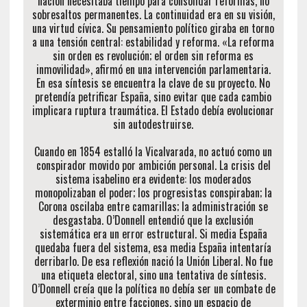
nación necesitaba tiempo para consolidar reformas, no
sobresaltos permanentes. La continuidad era en su visión,
una virtud cívica. Su pensamiento político giraba en torno
a una tensión central: estabilidad y reforma. «La reforma
sin orden es revolución; el orden sin reforma es
inmovilidad», afirmó en una intervención parlamentaria.
En esa síntesis se encuentra la clave de su proyecto. No
pretendía petrificar España, sino evitar que cada cambio
implicara ruptura traumática. El Estado debía evolucionar
sin autodestruirse.
Cuando en 1854 estalló la Vicalvarada, no actuó como un
conspirador movido por ambición personal. La crisis del
sistema isabelino era evidente: los moderados
monopolizaban el poder; los progresistas conspiraban; la
Corona oscilaba entre camarillas; la administración se
desgastaba. O’Donnell entendió que la exclusión
sistemática era un error estructural. Si media España
quedaba fuera del sistema, esa media España intentaría
derribarlo. De esa reflexión nació la Unión Liberal. No fue
una etiqueta electoral, sino una tentativa de síntesis.
O’Donnell creía que la política no debía ser un combate de
exterminio entre facciones, sino un espacio de