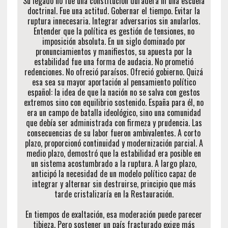
Su legado no fue una constitución duradera ni una escuela
doctrinal. Fue una actitud. Gobernar el tiempo. Evitar la
ruptura innecesaria. Integrar adversarios sin anularlos.
Entender que la política es gestión de tensiones, no
imposición absoluta. En un siglo dominado por
pronunciamientos y manifiestos, su apuesta por la
estabilidad fue una forma de audacia. No prometió
redenciones. No ofreció paraísos. Ofreció gobierno. Quizá
esa sea su mayor aportación al pensamiento político
español: la idea de que la nación no se salva con gestos
extremos sino con equilibrio sostenido. España para él, no
era un campo de batalla ideológico, sino una comunidad
que debía ser administrada con firmeza y prudencia. Las
consecuencias de su labor fueron ambivalentes. A corto
plazo, proporcionó continuidad y modernización parcial. A
medio plazo, demostró que la estabilidad era posible en
un sistema acostumbrado a la ruptura. A largo plazo,
anticipó la necesidad de un modelo político capaz de
integrar y alternar sin destruirse, principio que más
tarde cristalizaría en la Restauración.
En tiempos de exaltación, esa moderación puede parecer
tibieza. Pero sostener un país fracturado exige más