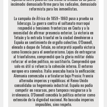
incómodo: demasiado firme para los radicales, demasiado
reformista para los inmovilistas.
La campaña de África de 1859–1860 puso a prueba su
liderazgo. La guerra contra el sultanato marroquí
respondió a tensiones fronterizas en Ceuta y a la
necesidad de afirmar presencia exterior. La victoria en
Tetuán y la entrada triunfal en la ciudad devolvieron a
España un sentimiento de orgullo colectivo. O’Donnell,
elevado a duque de Tetuán, no interpretó aquella victoria
como licencia para el aventurerismo. Lejos de entregarse
al triunfalismo, comprendió que la gloria militar debía
reforzar el orden político, no sustituirlo. Comprendió que
solo es útil si refuerza la cohesión interna. El entorno
europeo era convulso. Italia avanzaba hacia la unificación;
Alemania comenzaba a articularse bajo Prusia; Francia
alternaba imperios y repúblicas; el Reino Unido
consolidaba su hegemonía industrial. España no podía
competir en recursos, pero tampoco resignarse a la
irrelevancia. O’Donnell concebía la política exterior como
extensión de la dignidad nacional. No buscaba imperios
imposibles, sino respeto.