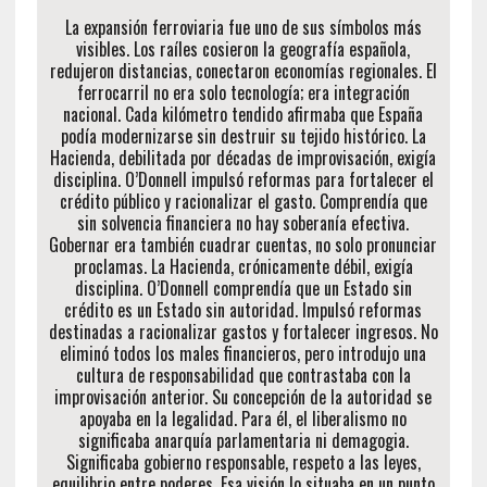
La expansión ferroviaria fue uno de sus símbolos más
visibles. Los raíles cosieron la geografía española,
redujeron distancias, conectaron economías regionales. El
ferrocarril no era solo tecnología; era integración
nacional. Cada kilómetro tendido afirmaba que España
podía modernizarse sin destruir su tejido histórico. La
Hacienda, debilitada por décadas de improvisación, exigía
disciplina. O’Donnell impulsó reformas para fortalecer el
crédito público y racionalizar el gasto. Comprendía que
sin solvencia financiera no hay soberanía efectiva.
Gobernar era también cuadrar cuentas, no solo pronunciar
proclamas. La Hacienda, crónicamente débil, exigía
disciplina. O’Donnell comprendía que un Estado sin
crédito es un Estado sin autoridad. Impulsó reformas
destinadas a racionalizar gastos y fortalecer ingresos. No
eliminó todos los males financieros, pero introdujo una
cultura de responsabilidad que contrastaba con la
improvisación anterior. Su concepción de la autoridad se
apoyaba en la legalidad. Para él, el liberalismo no
significaba anarquía parlamentaria ni demagogia.
Significaba gobierno responsable, respeto a las leyes,
equilibrio entre poderes. Esa visión lo situaba en un punto