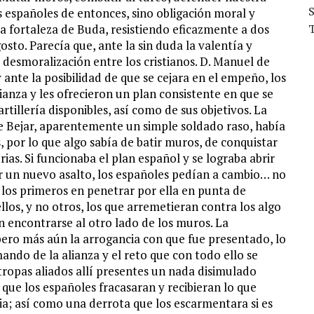
s españoles de entonces, sino obligación moral y
la fortaleza de Buda, resistiendo eficazmente a dos
gosto. Parecía que, ante la sin duda la valentía y
desmoralización entre los cristianos. D. Manuel de
 ante la posibilidad de que se cejara en el empeño, los
ianza y les ofrecieron un plan consistente en que se
tillería disponibles, así como de sus objetivos. La
e Bejar, aparentemente un simple soldado raso, había
, por lo que algo sabía de batir muros, de conquistar
ias. Si funcionaba el plan español y se lograba abrir
ar un nuevo asalto, los españoles pedían a cambio… no
, los primeros en penetrar por ella en punta de
ellos, y no otros, los que arremetieran contra los algo
n encontrarse al otro lado de los muros. La
pero más aún la arrogancia con que fue presentado, lo
ando de la alianza y el reto que con todo ello se
tropas aliados allí presentes un nada disimulado
que los españoles fracasaran y recibieran lo que
bia; así como una derrota que los escarmentara si es