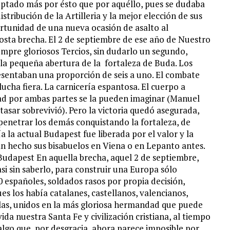
ceptado más por ésto que por aquéllo, pues se dudaba
tribución de la Artilleria y la mejor elección de sus
portunidad de una nueva ocasión de asalto al
gosta brecha. El 2 de septiembre de ese año de Nuestro
empre gloriosos Tercios, sin dudarlo un segundo,
 la pequeña abertura de la fortaleza de Buda. Los
esentaban una proporción de seis a uno. El combate
lucha fiera. La carnicería espantosa. El cuerpo a
d por ambas partes se la pueden imaginar (Manuel
sar sobrevivió). Pero la victoria quedó asegurada,
penetrar los demás conquistando la fortaleza, de
la actual Budapest fue liberada por el valor y la
an hecho sus bisabuelos en Viena o en Lepanto antes.
Budapest En aquella brecha, aquel 2 de septiembre,
si sin saberlo, para construir una Europa sólo
0 españoles, soldados rasos por propia decisión,
s los había catalanes, castellanos, valencianos,
 filas, unidos en la más gloriosa hermandad que puede
vida nuestra Santa Fe y civilización cristiana, al tiempo
algo que, por desgracia, ahora parece imposible por