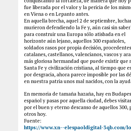
conquistando la fortaleza, de manera que hoy 
fue liberada por el valor y la pericia de los mi
en Viena o en Lepanto antes.
En aquella brecha, aquel 2 de septiembre, lucha
murieron defendiendo la Fe y, aún casi sin saber
para construir una Europa sólo atisbada en el
horizonte aún lejano, aquellos 300 españoles,
soldados rasos por propia decisión, procedentes
catalanes, castellanos, valencianos, vascos y arag
más gloriosa hermandad que puede existir que n
Santa Fe y civilización cristiana, al tiempo que 
por desgracia, ahora parece imposible por las 
en nuestra patria unos mal nacidos, con la ayud
En memoria de tamaña hazaña, hay en Budapest
español y pasas por aquella ciudad, debes visitar
por el buen y eterno descanso de aquellos 300
otros hoy.
Fuente:
https://www.xn--elespaoldigital-3qb.com/l