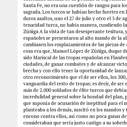
Santa Fe, no era una cuestión de rangos para lo
sagrada. Los turcos se habían hecho fuertes en 
duros asaltos, uno el 27 de julio y otro el 3 de a
tenacidad turca, no había manera, cundiendo la 
Zúñiga A la vista de tan desesperante tesitura, y
españoles se presentaron al alto mando de la al
cambiasen los emplazamientos de las piezas de ar
cosa era que, Manuel López de Zúñiga, duque d
sido Mariscal de las tropas españolas en Flandes
ciudades, de ganar combates y de alcanzar victor
brecha y con ello tener la oportunidad de lanz
otro reconocimiento que el de ser ellos, los 300
vanguardia del resto de tropas; es decir, de ser 
más de 2.000 soldados de élite turcos que debía
incredulidad general sobre la bondad del plan, 
que suponía de acusación de ineptitud para el m
planteaba a los demás, suscitó en los mandos y 
encono contra ellos, así como no poca ganas de 
consideraban que sería justo castigo a su sober