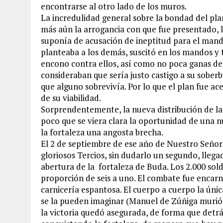
encontrarse al otro lado de los muros.
La incredulidad general sobre la bondad del pla
más aún la arrogancia con que fue presentado, 
suponía de acusación de ineptitud para el mando
planteaba a los demás, suscitó en los mandos y 
encono contra ellos, así como no poca ganas de 
consideraban que sería justo castigo a su sober
que alguno sobrevivía. Por lo que el plan fue a
de su viabilidad.
Sorprendentemente, la nueva distribución de la Ar
poco que se viera clara la oportunidad de una n
la fortaleza una angosta brecha.
El 2 de septiembre de ese año de Nuestro Señor
gloriosos Tercios, sin dudarlo un segundo, lleg
abertura de la fortaleza de Buda. Los 2.000 so
proporción de seis a uno. El combate fue encarni
carnicería espantosa. El cuerpo a cuerpo la ú
se la pueden imaginar (Manuel de Zúñiga murió 
la victoria quedó asegurada, de forma que detr