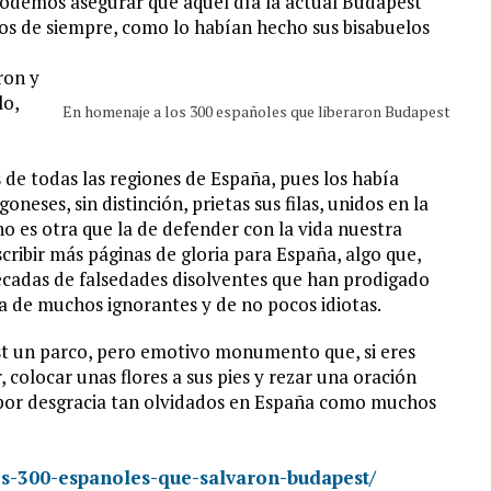
podemos asegurar que aquel día la actual Budapest
smos de siempre, como lo habían hecho sus bisabuelos
ron y
lo,
En homenaje a los 300 españoles que liberaron Budapest
 de todas las regiones de España, pues los había
oneses, sin distinción, prietas sus filas, unidos en la
o es otra que la de defender con la vida nuestra
escribir más páginas de gloria para España, algo que,
décadas de falsedades disolventes que han prodigado
a de muchos ignorantes y de no pocos idiotas.
 un parco, pero emotivo monumento que, si eres
, colocar unas flores a sus pies y rezar una oración
, por desgracia tan olvidados en España como muchos
os-300-espanoles-que-salvaron-budapest/