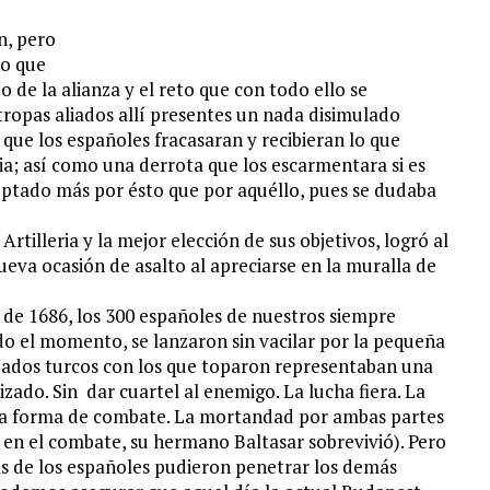
n, pero
lo que
 de la alianza y el reto que con todo ello se
tropas aliados allí presentes un nada disimulado
que los españoles fracasaran y recibieran lo que
bia; así como una derrota que los escarmentara si es
ceptado más por ésto que por aquéllo, pues se dudaba
tilleria y la mejor elección de sus objetivos, logró al
ueva ocasión de asalto al apreciarse en la muralla de
 de 1686, los 300 españoles de nuestros siempre
ado el momento, se lanzaron sin vacilar por la pequeña
ldados turcos con los que toparon representaban una
zado. Sin dar cuartel al enemigo. La lucha fiera. La
nica forma de combate. La mortandad por ambas partes
en el combate, su hermano Baltasar sobrevivió). Pero
ás de los españoles pudieron penetrar los demás