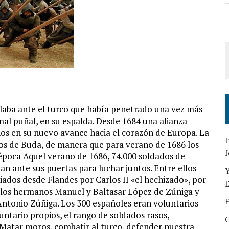
blaba ante el turco que había penetrado una vez más
mal puñal, en su espalda. Desde 1684 una alianza
nos en su nuevo avance hacia el corazón de Europa. La
I
ros de Buda, de manera que para verano de 1686 los
f
 época Aquel verano de 1686, 74.000 soldados de
an ante sus puertas para luchar juntos. Entre ellos
Y
iados desde Flandes por Carlos II «el hechizado», por
E
n los hermanos Manuel y Baltasar López de Zúñiga y
F
ntonio Zúñiga. Los 300 españoles eran voluntarios
ntario propios, el rango de soldados rasos,
O
Matar moros, combatir al turco, defender nuestra