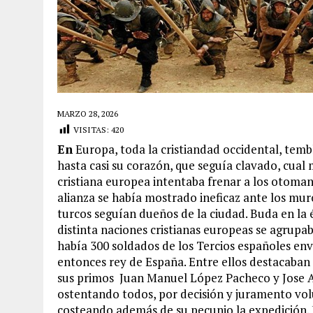
MARZO 28, 2026
VISITAS:
420
En
Europa, toda la cristiandad occidental, tem
hasta casi su corazón, que seguía clavado, cual 
cristiana europea intentaba frenar a los otoma
alianza se había mostrado ineficaz ante los mu
turcos seguían dueños de la ciudad. Buda en la
distinta naciones cristianas europeas se agrupab
había 300 soldados de los Tercios españoles env
entonces rey de España. Entre ellos destacaba
sus primos Juan Manuel López Pacheco y Jose A
ostentando todos, por decisión y juramento volu
costeando además de su pecunio la expedición. 