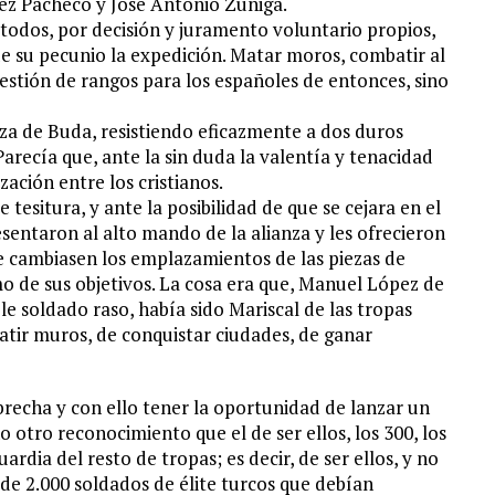
z Pacheco y Jose Antonio Zúñiga.
todos, por decisión y juramento voluntario propios,
e su pecunio la expedición. Matar moros, combatir al
estión de rangos para los españoles de entonces, sino
eza de Buda, resistiendo eficazmente a dos duros
 Parecía que, ante la sin duda la valentía y tenacidad
ación entre los cristianos.
 tesitura, y ante la posibilidad de que se cejara en el
sentaron al alto mando de la alianza y les ofrecieron
e cambiasen los emplazamientos de las piezas de
omo de sus objetivos. La cosa era que, Manuel López de
 soldado raso, había sido Mariscal de las tropas
batir muros, de conquistar ciudades, de ganar
 brecha y con ello tener la oportunidad de lanzar un
otro reconocimiento que el de ser ellos, los 300, los
rdia del resto de tropas; es decir, de ser ellos, y no
 de 2.000 soldados de élite turcos que debían