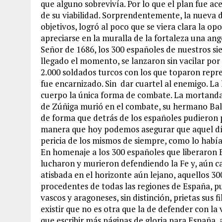
que alguno sobrevivía. Por lo que el plan fue a
de su viabilidad. Sorprendentemente, la nueva dis
objetivos, logró al poco que se viera clara la o
apreciarse en la muralla de la fortaleza una an
Señor de 1686, los 300 españoles de nuestros si
llegado el momento, se lanzaron sin vacilar por
2.000 soldados turcos con los que toparon repr
fue encarnizado. Sin dar cuartel al enemigo. La 
cuerpo la única forma de combate. La mortanda
de Zúñiga murió en el combate, su hermano Balta
de forma que detrás de los españoles pudieron 
manera que hoy podemos asegurar que aquel día 
pericia de los mismos de siempre, como lo habí
En homenaje a los 300 españoles que liberaron 
lucharon y murieron defendiendo la Fe y, aún ca
atisbada en el horizonte aún lejano, aquellos 30
procedentes de todas las regiones de España, pue
vascos y aragoneses, sin distinción, prietas sus
existir que no es otra que la de defender con la 
que escribir más páginas de gloria para España, 