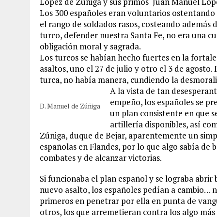
López de Zúñiga y sus primos Juan Manuel Lópe
Los 300 españoles eran voluntarios ostentando 
el rango de soldados rasos, costeando además d
turco, defender nuestra Santa Fe, no era una cu
obligación moral y sagrada.
Los turcos se habían hecho fuertes en la fortal
asaltos, uno el 27 de julio y otro el 3 de agosto.
turca, no había manera, cundiendo la desmoraliz
A la vista de tan desesperante
empeño, los españoles se pre
D. Manuel de Zúñiga
un plan consistente en que s
artillería disponibles, así c
Zúñiga, duque de Bejar, aparentemente un simple
españolas en Flandes, por lo que algo sabía de 
combates y de alcanzar victorias.
Si funcionaba el plan español y se lograba abrir
nuevo asalto, los españoles pedían a cambio… no 
primeros en penetrar por ella en punta de vangua
otros, los que arremetieran contra los algo más