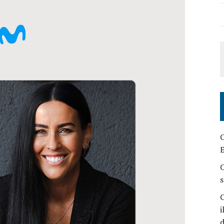
C
E
C
s
C
i