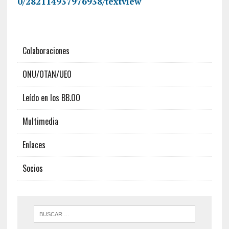
0/282114937976938/textview
Colaboraciones
ONU/OTAN/UEO
Leído en los BB.OO
Multimedia
Enlaces
Socios