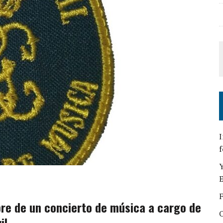
I
f
Y
E
F
re de un concierto de música a cargo de
O
il.