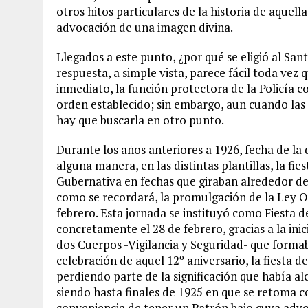
otros hitos particulares de la historia de aquell
advocación de una imagen divina.
Llegados a este punto, ¿por qué se eligió al Sa
respuesta, a simple vista, parece fácil toda vez
inmediato, la función protectora de la Policía 
orden establecido; sin embargo, aun cuando las
hay que buscarla en otro punto.
Durante los años anteriores a 1926, fecha de la
alguna manera, en las distintas plantillas, la fie
Gubernativa en fechas que giraban alrededor de 
como se recordará, la promulgación de la Ley O
febrero. Esta jornada se instituyó como Fiesta d
concretamente el 28 de febrero, gracias a la ini
dos Cuerpos -Vigilancia y Seguridad- que formab
celebración de aquel 12º aniversario, la fiesta d
perdiendo parte de la significación que había 
siendo hasta finales de 1925 en que se retoma co
conveniencia de tener un Patrón bajo cuya advoc