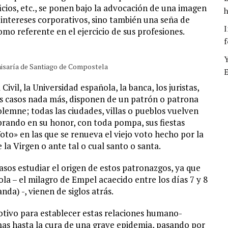
oficios, etc., se ponen bajo la advocación de una imagen
h
 intereses corporativos, sino también una seña de
I
mo referente en el ejercicio de sus profesiones.
f
Y
misaría de Santiago de Compostela
E
ivil, la Universidad española, la banca, los juristas,
nos casos nada más, disponen de un patrón o patrona
emne; todas las ciudades, villas o pueblos vuelven
brando en su honor, con toda pompa, sus fiestas
oto» en las que se renueva el viejo voto hecho por la
 la Virgen o ante tal o cual santo o santa.
sos estudiar el origen de estos patronazgos, ya que
la – el milagro de Empel acaecido entre los días 7 y 8
da) -, vienen de siglos atrás.
otivo para establecer estas relaciones humano-
as hasta la cura de una grave epidemia, pasando por