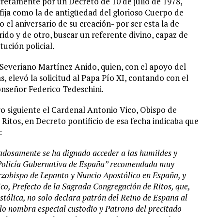
retamente por un Decreto de 10 de julio de 1978,
 fija como la de antigüedad del glorioso Cuerpo de
 el aniversario de su creación- por ser esta la de
ido y de otro, buscar un referente divino, capaz de
tución policial.
, Severiano Martínez Anido, quien, con el apoyo del
s, elevó la solicitud al Papa Pío XI, contando con el
nseñor Federico Tedeschini.
ro siguiente el Cardenal Antonio Vico, Obispo de
Ritos, en Decreto pontificio de esa fecha indicaba que
:
dosamente se ha dignado acceder a las humildes y
La Policía Gubernativa de España” recomendada muy
Arzobispo de Lepanto y Nuncio Apostólico en España, y
co, Prefecto de la Sagrada Congregación de Ritos, que,
stólica, no solo declara patrón del Reino de España al
nombra especial custodio y Patrono del precitado