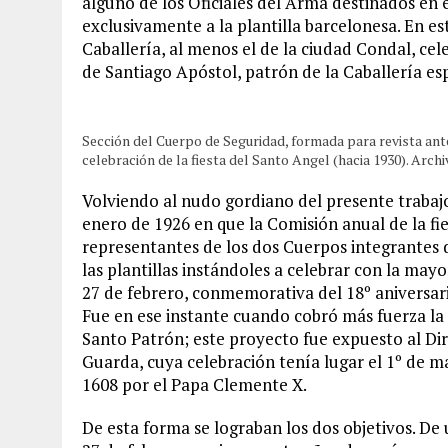
alguno de los Oficiales del Arma destinados en e
exclusivamente a la plantilla barcelonesa. En e
Caballería, al menos el de la ciudad Condal, c
de Santiago Apóstol, patrón de la Caballería es
Sección del Cuerpo de Seguridad, formada para revista ante
celebración de la fiesta del Santo Angel (hacia 1930). Arch
Volviendo al nudo gordiano del presente trabajo
enero de 1926 en que la Comisión anual de la fie
representantes de los dos Cuerpos integrantes de
las plantillas instándoles a celebrar con la mayo
27 de febrero, conmemorativa del 18º aniversari
Fue en ese instante cuando cobró más fuerza la i
Santo Patrón; este proyecto fue expuesto al Di
Guarda, cuya celebración tenía lugar el 1º de mar
1608 por el Papa Clemente X.
De esta forma se lograban los dos objetivos. De 