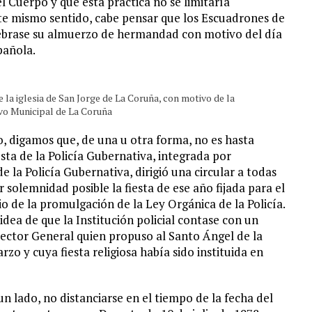
l Cuerpo y que esta práctica no se limitaría
ste mismo sentido, cabe pensar que los Escuadrones de
elebrase su almuerzo de hermandad con motivo del día
pañola.
 la iglesia de San Jorge de La Coruña, con motivo de la
ivo Municipal de La Coruña
, digamos que, de una u otra forma, no es hasta
sta de la Policía Gubernativa, integrada por
 la Policía Gubernativa, dirigió una circular a todas
r solemnidad posible la fiesta de ese año fijada para el
o de la promulgación de la Ley Orgánica de la Policía.
dea de que la Institución policial contase con un
rector General quien propuso al Santo Ángel de la
zo y cuya fiesta religiosa había sido instituida en
un lado, no distanciarse en el tiempo de la fecha del