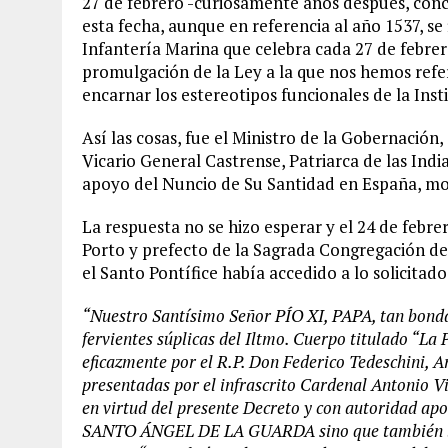
27 de febrero -curiosamente años después, conc
esta fecha, aunque en referencia al año 1537, se
Infantería Marina que celebra cada 27 de febrero
promulgación de la Ley a la que nos hemos refer
encarnar los estereotipos funcionales de la Insti
Así las cosas, fue el Ministro de la Gobernación
Vicario General Castrense, Patriarca de las India
apoyo del Nuncio de Su Santidad en España, mo
La respuesta no se hizo esperar y el 24 de febre
Porto y prefecto de la Sagrada Congregación de 
el Santo Pontífice había accedido a lo solicitado
“Nuestro Santísimo Señor PÍO XI, PAPA, tan bonda
fervientes súplicas del Iltmo. Cuerpo titulado “
eficazmente por el R.P. Don Federico Tedeschini, 
presentadas por el infrascrito Cardenal Antonio Vi
en virtud del presente Decreto y con autoridad apo
SANTO ÁNGEL DE LA GUARDA sino que también lo 