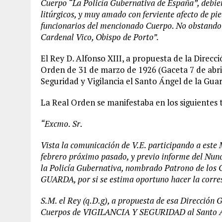
Cuerpo “La Policía Gubernativa de España”, debie
litúrgicos, y muy amado con ferviente afecto de pi
funcionarios del mencionado Cuerpo. No obstando 
Cardenal Vico, Obispo de Porto”.
El Rey D. Alfonso XIII, a propuesta de la Direc
Orden de 31 de marzo de 1926 (Gaceta 7 de abri
Seguridad y Vigilancia el Santo Ángel de la G
La Real Orden se manifestaba en los siguientes 
“Excmo. Sr.
Vista la comunicación de V.E. participando a este M
febrero próximo pasado, y previo informe del Nunci
la Policía Gubernativa, nombrado Patrono de los
GUARDA, por si se estima oportuno hacer la corres
S.M. el Rey (q.D.g), a propuesta de esa Dirección G
Cuerpos de VIGILANCIA Y SEGURIDAD al Santo Án