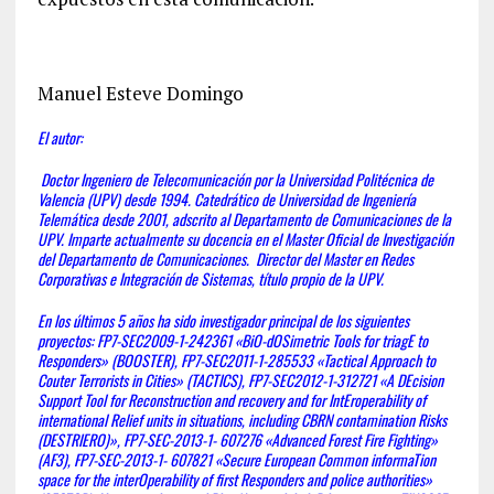
Manuel Esteve Domingo
El autor:
Doctor Ingeniero de Telecomunicación por la Universidad Politécnica de
Valencia (UPV) desde 1994. Catedrático de Universidad de Ingeniería
Telemática desde 2001, adscrito al Departamento de Comunicaciones de la
UPV. Imparte actualmente su docencia en el Master Oficial de Investigación
del Departamento de Comunicaciones. Director del Master en Redes
Corporativas e Integración de Sistemas, título propio de la UPV.
En los últimos 5 años ha sido investigador principal de los siguientes
proyectos: FP7-SEC2009-1-242361 «BiO-dOSimetric Tools for triagE to
Responders» (BOOSTER), FP7-SEC2011-1-285533 «Tactical Approach to
Couter Terrorists in Cities» (TACTICS), FP7-SEC2012-1-312721 «A DEcision
Support Tool for Reconstruction and recovery and for IntEroperability of
international Relief units in situations, including CBRN contamination Risks
(DESTRIERO)», FP7-SEC-2013-1- 607276 «Advanced Forest Fire Fighting»
(AF3), FP7-SEC-2013-1- 607821 «Secure European Common informaTion
space for the interOperability of first Responders and police authorities»