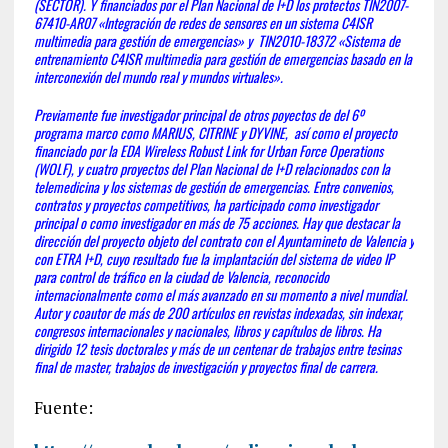
(SECTOR). Y financiados por el Plan Nacional de I+D los protectos TIN2007-
67410-AR07 «Integración de redes de sensores en un sistema C4ISR
multimedia para gestión de emergencias» y TIN2010-18372 «Sistema de
entrenamiento C4ISR multimedia para gestión de emergencias basado en la
interconexión del mundo real y mundos virtuales».
Previamente fue investigador principal de otros poyectos de del 6º
programa marco como MARIUS, CITRINE y DYVINE, así como el proyecto
financiado por la EDA Wireless Robust Link for Urban Force Operations
(WOLF), y cuatro proyectos del Plan Nacional de I+D relacionados con la
telemedicina y los sistemas de gestión de emergencias. Entre convenios,
contratos y proyectos competitivos, ha participado como investigador
principal o como investigador en más de 75 acciones. Hay que destacar la
dirección del proyecto objeto del contrato con el Ayuntamineto de Valencia y
con ETRA I+D, cuyo resultado fue la implantación del sistema de video IP
para control de tráfico en la ciudad de Valencia, reconocido
internacionalmente como el más avanzado en su momento a nivel mundial.
Autor y coautor de más de 200 artículos en revistas indexadas, sin indexar,
congresos internacionales y nacionales, libros y capítulos de libros. Ha
dirigido 12 tesis doctorales y más de un centenar de trabajos entre tesinas
final de master, trabajos de investigación y proyectos final de carrera.
Fuente: