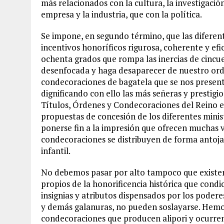
más relacionados con la cultura, la investigación, 
empresa y la industria, que con la política.
Se impone, en segundo término, que las diferent
incentivos honoríficos rigurosa, coherente y efic
ochenta grados que rompa las inercias de cincu
desenfocada y haga desaparecer de nuestro ord
condecoraciones de bagatela que se nos presen
dignificando con ello las más señeras y prestigi
Títulos, Órdenes y Condecoraciones del Reino e
propuestas de concesión de los diferentes minist
ponerse fin a la impresión que ofrecen muchas v
condecoraciones se distribuyen de forma antoj
infantil.
No debemos pasar por alto tampoco que existen
propios de la honorificencia histórica que cond
insignias y atributos dispensados por los poder
y demás galanuras, no pueden soslayarse. Hemo
condecoraciones que producen alipori y ocurren