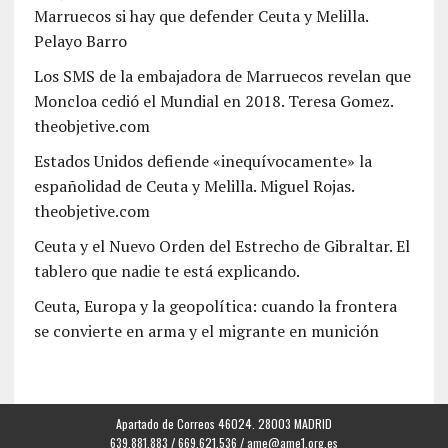
Marruecos si hay que defender Ceuta y Melilla.
Pelayo Barro
Los SMS de la embajadora de Marruecos revelan que
Moncloa cedió el Mundial en 2018. Teresa Gomez.
theobjetive.com
Estados Unidos defiende «inequívocamente» la
españolidad de Ceuta y Melilla. Miguel Rojas.
theobjetive.com
Ceuta y el Nuevo Orden del Estrecho de Gibraltar. El
tablero que nadie te está explicando.
Ceuta, Europa y la geopolítica: cuando la frontera
se convierte en arma y el migrante en munición
Apartado de Correos 46024. 28003 MADRID
639.881.883 / 669.621.536 /
ame@ame1.org.es