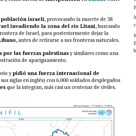
M
 población israelí
, provocando la muerte de 38
c
rael invadiendo la zona del río Litani
, buscando
 frontera de Israel, para posteriormente dejar la
M
 Líbano
, antes de retirarse a sus fronteras naturales.
E
h
 por las fuerzas palestinas
y similares como una
stración de apaciguamiento.
orio y
pidió una fuerza internacional de
 sus siglas en inglés) con 6.000 soldados desplegados
res
que la integran, más casi un centenar de civiles.