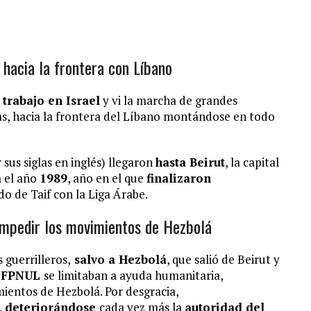
 hacia la frontera con Líbano
trabajo en Israel
y vi la marcha de grandes
s, hacia la frontera del Líbano montándose en todo
r sus siglas en inglés) llegaron
hasta Beirut
, la capital
a el año
1989
, año en el que
finalizaron
o de Taif con la Liga Árabe.
impedir los movimientos de Hezbolá
 guerrilleros,
salvo a Hezbolá
, que salió de Beirut y
e
FPNUL
se limitaban a ayuda humanitaria,
ientos de Hezbolá. Por desgracia,
,
deteriorándose
cada vez más la
autoridad del