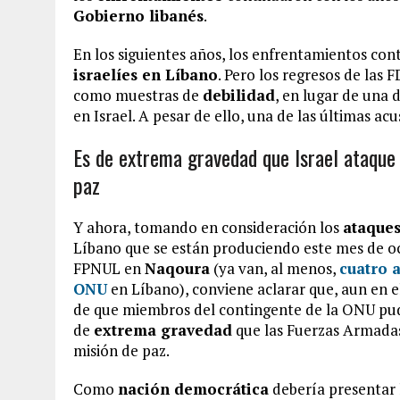
Gobierno libanés
.
En los siguientes años, los enfrentamientos co
israelíes en Líbano
. Pero los regresos de las 
como muestras de
debilidad
, en lugar de una 
en Israel. A pesar de ello, una de las últimas acu
Es de extrema gravedad que Israel ataque
paz
Y ahora, tomando en consideración los
ataques
Líbano que se están produciendo este mes de oct
FPNUL en
Naqoura
(ya van, al menos,
cuatro 
ONU
en Líbano), conviene aclarar que, aun en e
de que miembros del contingente de la ONU pu
de
extrema gravedad
que las Fuerzas Armadas
misión de paz.
Como
nación democrática
debería presentar l