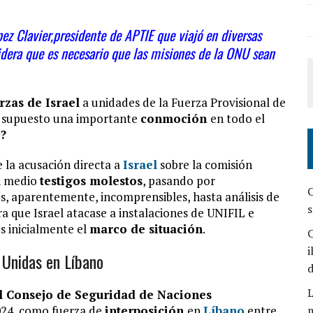
ópez Clavier,presidente de APTIE que viajó en diversas
sidera que es necesario que las misiones de la ONU sean
rzas de Israel
a unidades de la Fuerza Provisional de
a supuesto una importante
conmoción
en todo el
?
 la acusación directa a
Israel
sobre la comisión
en medio
testigos molestos
, pasando por
C
, aparentemente, incomprensibles, hasta análisis de
s
a que Israel atacase a instalaciones de UNIFIL e
s inicialmente el
marco de situación
.
C
i
 Unidas en Líbano
L
 Consejo de Seguridad de Naciones
024, como fuerza de
interposición
en
Líbano
entre
m