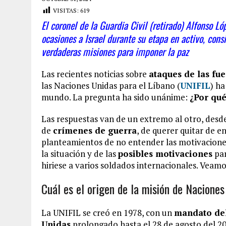
VISITAS:
619
El coronel de la Guardia Civil (retirado) Alfonso L
ocasiones a Israel durante su etapa en activo, con
verdaderas misiones para imponer la paz
Las recientes noticias sobre
ataques de las fue
las Naciones Unidas para el Líbano (
UNIFIL
) h
mundo. La pregunta ha sido unánime:
¿Por qué
Las respuestas van de un extremo al otro, desde
de
crímenes de guerra
, de querer quitar de 
planteamientos de no entender las motivaciones
la situación y de las
posibles motivaciones
par
hiriese a varios soldados internacionales. Veamo
Cuál es el origen de la misión de Naciones
La UNIFIL se creó en 1978, con un
mandato del
Unidas
prolongado hasta el 28 de agosto del 2