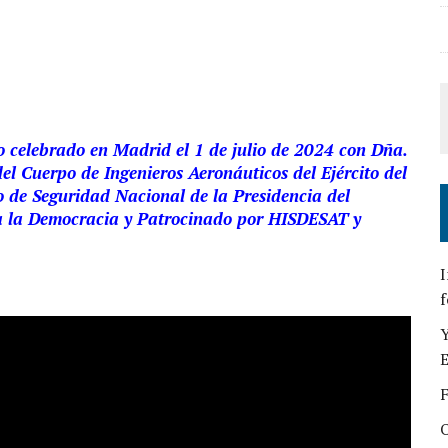
o celebrado en Madrid el 1 de julio de 2024 con Dña.
el Cuerpo de Ingenieros Aeronáuticos del Ejército del
o de Seguridad Nacional de la Presidencia del
ra la Democracia y Patrocinado por HISDESAT y
I
f
Y
E
F
O