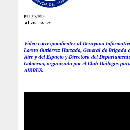
JULIO 5, 2024
VISITAS:
398
Video correspondientes al Desayuno Informativ
Loreto Gutiérrez Hurtado, General de Brigada d
Aire y del Espacio y Directora del Departament
Gobierno, organizado por el Club Diálogos pa
AIRBUS.