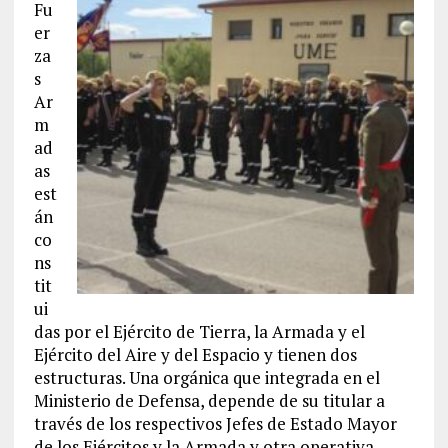
Fu
er
za
s
Ar
m
ad
as
est
án
co
ns
tit
ui
das por el Ejército de Tierra, la Armada y el
Ejército del Aire y del Espacio y tienen dos
estructuras. Una orgánica que integrada en el
Ministerio de Defensa, depende de su titular a
través de los respectivos Jefes de Estado Mayor
de los Ejércitos y la Armada y otra operativa