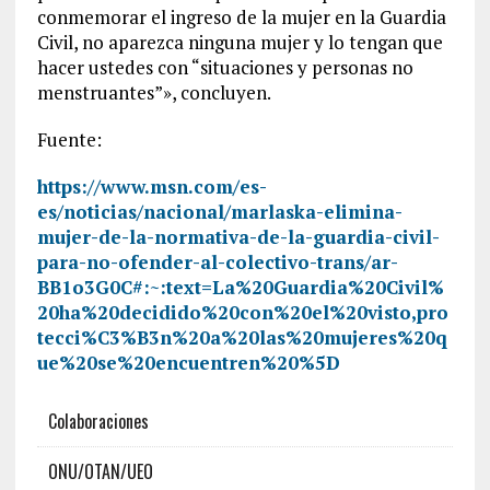
conmemorar el ingreso de la mujer en la Guardia
Civil, no aparezca ninguna mujer y lo tengan que
hacer ustedes con “situaciones y personas no
menstruantes”», concluyen.
Fuente:
https://www.msn.com/es-
es/noticias/nacional/marlaska-elimina-
mujer-de-la-normativa-de-la-guardia-civil-
para-no-ofender-al-colectivo-trans/ar-
BB1o3G0C#:~:text=La%20Guardia%20Civil%
20ha%20decidido%20con%20el%20visto,pro
tecci%C3%B3n%20a%20las%20mujeres%20q
ue%20se%20encuentren%20%5D
Colaboraciones
ONU/OTAN/UEO