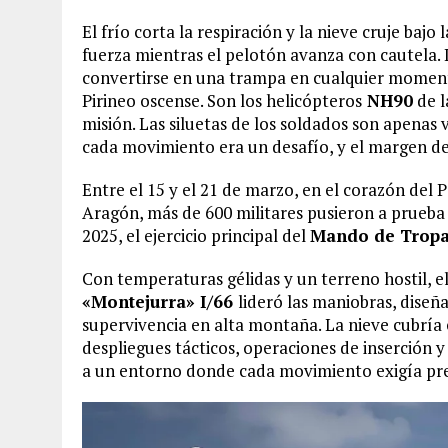
El frío corta la respiración y la nieve cruje bajo
fuerza mientras el pelotón avanza con cautela. L
convertirse en una trampa en cualquier momento.
Pirineo oscense. Son los helicópteros
NH90
de l
misión. Las siluetas de los soldados son apenas v
cada movimiento era un desafío, y el margen de
Entre el 15 y el 21 de marzo, en el corazón del 
Aragón, más de 600 militares pusieron a prueba 
2025, el ejercicio principal del
Mando de Tropa
Con temperaturas gélidas y un terreno hostil, e
«Montejurra» I/66
lideró las maniobras, diseñ
supervivencia en alta montaña. La nieve cubría 
despliegues tácticos, operaciones de inserción
a un entorno donde cada movimiento exigía pre