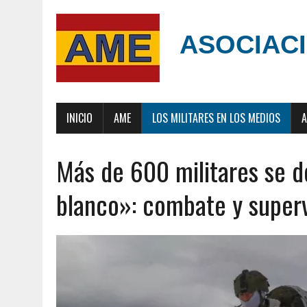
ASOCIACI
INICIO
AME
LOS MILITARES EN LOS MEDIOS
A
Más de 600 militares se d
blanco»: combate y superv