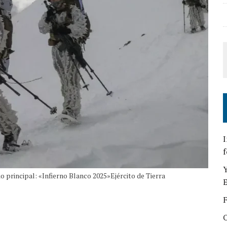
I
f
Y
principal: «Infierno Blanco 2025»Ejército de Tierra
E
F
O