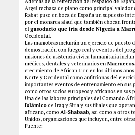
Además de la reiteración del respaldo de Españ
Argel rechaza de plano como principal valedor de 
Rabat puso en boca de España un supuesto inter
por el monarca alauí que también chocan fronta
el
gasoducto que iría desde Nigeria a Mar
Occidental.
Las maniobras incluirán un ejercicio de puesto
demostración con fuego real y eventos del prog
misiones de asistencia cívica humanitaria inclu
médicos, dentales y veterinarios en
Marruecos,
crecimiento de African Lion en los últimos años 
Norte y Occidental como anfitrionas del ejercici
importantes eventos de entrenamiento en sus p
como otros socios europeos y africanos en sus 
Una de las labores principales del Comando Áfr
Islámico
de Iraq y Siria y sus filiales que opera
africano, como
Al-Shabaab
, así como a otros t
Unidos, organizaciones que incluyen, entre otra
Fuente: