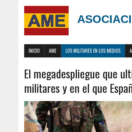
ASOCIACI
INICIO
AME
LOS MILITARES EN LOS MEDIOS
A
El megadespliegue que ul
militares y en el que Espa