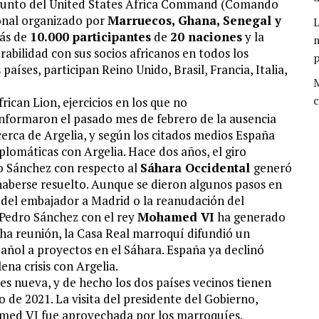
conjunto del United States Africa Command (Comando
ional organizado por
Marruecos, Ghana, Senegal y
L
más de
10.000 participantes
de
20 naciones
y la
m
bilidad con sus socios africanos en todos los
íses, participan Reino Unido, Brasil, Francia, Italia,
M
c
rican Lion, ejercicios en los que no
informaron el pasado mes de febrero de la ausencia
 cerca de Argelia, y según los citados medios España
iplomáticas con Argelia. Hace dos años, el giro
o Sánchez con respecto al
Sáhara Occidental
generó
 haberse resuelto. Aunque se dieron algunos pasos en
o del embajador a Madrid o la reanudación del
 Pedro Sánchez con el rey
Mohamed VI
ha generado
cha reunión, la Casa Real marroquí difundió un
añol a proyectos en el Sáhara. España ya declinó
ena crisis con Argelia.
es nueva, y de hecho los dos países vecinos tienen
o de 2021. La visita del presidente del Gobierno,
med VI fue aprovechada por los marroquíes.