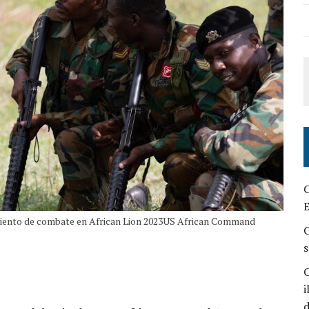
C
E
miento de combate en African Lion 2023US African Command
C
s
C
i