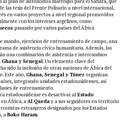
a al plan de autonomía marroquí para el Sáhara, que
las tesis del Frente Polisario a nivel internacional,
és en varios proyectos a nivel regional promovidos
lmente con los intereses argelinos, como
ruecos
pasando por varios países del África
 de mando, ejercicios de entrenamiento de campo, una
rama de asistencia cívica humanitaria. Además, las
irán una combinación de asistencia e intercambios
 Ghana y Senegal
. Un elemento clave del
ha sido la inclusión de otras naciones de África del
o. Este año,
Ghana, Senegal y Túnez
organizan
aíses, integrando unidades estadounidenses, así
planes de entrenamiento.
ica estadounidense es desactivar al
Estado
n en África, a
Al Qaeda
y a sus seguidores en territorio
erroristas extranjeros designados por los Estados
s, a
Boko Haram
.