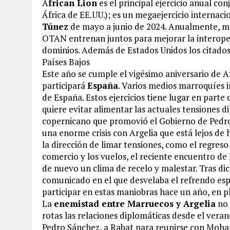
A
frican Lion
es el principal ejercicio anual 
África de EE.UU.); es un megaejercicio internac
Túnez
de mayo a junio de 2024. Anualmente, 
OTAN entrenan juntos para mejorar la interopera
dominios. Además de Estados Unidos los citados pa
Países Bajos
Este año se cumple el vigésimo aniversario de Af
participará
España
. Varios medios marroquíes 
de España. Estos ejercicios tiene lugar en parte
quiere evitar alimentar las actuales tensiones d
copernicano que promovió el Gobierno de Pedr
una enorme crisis con Argelia que está lejos de
la dirección de limar tensiones, como el regres
comercio y los vuelos, el reciente encuentro de
de nuevo un clima de recelo y malestar. Tras di
comunicado en el que desvelaba el refrendo esp
participar en estas maniobras hace un año, en pl
La
enemistad entre Marruecos y Argelia
no 
rotas las relaciones diplomáticas desde el veran
Pedro Sánchez, a Rabat para reunirse con Moha