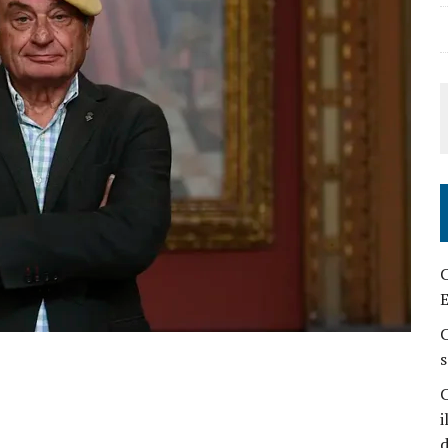
C
E
C
s
C
i