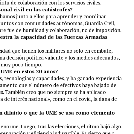
itu de colaboración con los servicios civiles.
nal civil en las catástrofes?
ábamos junto a ellos para aprender y coordinar
njuntos con comunidades autónomas, Guardia Civil,
empre fue de humildad y colaboración, no de imposición.
estra la capacidad de las Fuerzas Armadas
dad que tienen los militares no solo en combate,
a decisión política valiente y los medios adecuados,
n muy poco tiempo.
 UME en estos 20 años?
, tecnologías y capacidades, y ha ganado experiencia
 lamento que el número de efectivos haya bajado de
les. También creo que no siempre se ha aplicado
 de interés nacional», como en el covid, la dana de
an diluido o que la UME se usa como elemento
norme. Luego, tras las elecciones, el ritmo bajó algo.
eparación y eficiencia indiscutible. Es cierto que a