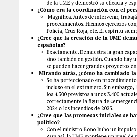
de la UME y demostró su eficacia y espír
¿Cómo era la coordinación con el perso
Magnífica. Antes de intervenir, trabaj
procedimientos. Hicimos ejercicios co
Policía, Cruz Roja, etc. El espíritu si
¿Cree que la creación de la UME demu
españolas?
Exactamente. Demuestra la gran capaci
sino también en gestión. Cuando hay un
se pueden hacer grandes proyectos e
Mirando atrás, ¿cómo ha cambiado la
Se ha perfeccionado en procedimientos
incluso en el extranjero. Sin embargo,
los 4.300 previstos a unos 3.400 actua
correctamente la figura de «emergencia
2024 o los incendios de 2025.
¿Cree que las promesas iniciales se h
político?
Con el ministro Bono hubo un impulso e
Aun así, la UME mantiene un nivel de pr