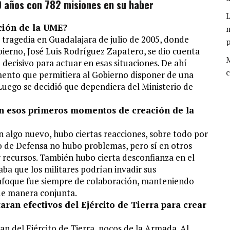
0 años con 782 misiones en su haber
L
ación de la UME?
m
tragedia en Guadalajara de julio de 2005, donde
bierno, José Luis Rodríguez Zapatero, se dio cuenta
M
decisivo para actuar en esas situaciones. De ahí
c
umento que permitiera al Gobierno disponer de una
Luego se decidió que dependiera del Ministerio de
en esos primeros momentos de creación de la
 algo nuevo, hubo ciertas reacciones, sobre todo por
io de Defensa no hubo problemas, pero sí en otros
 recursos. También hubo cierta desconfianza en el
aba que los militares podrían invadir sus
nfoque fue siempre de colaboración, manteniendo
 de manera conjunta.
ran efectivos del Ejército de Tierra para crear
an del Ejército de Tierra, pocos de la Armada. Al